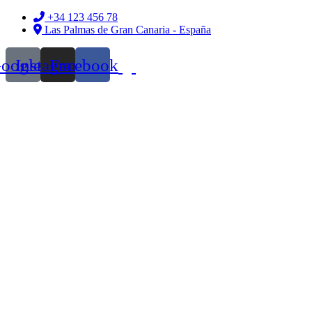
Ir
+34 123 456 78
al
Las Palmas de Gran Canaria - España
contenido
oogle
Instagram
Facebook