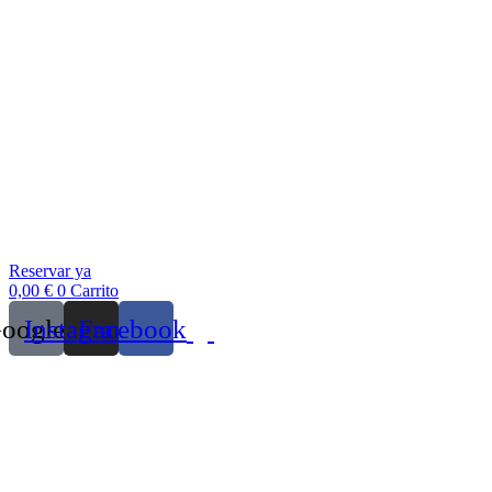
Reservar ya
0,00
€
0
Carrito
oogle
Instagram
Facebook